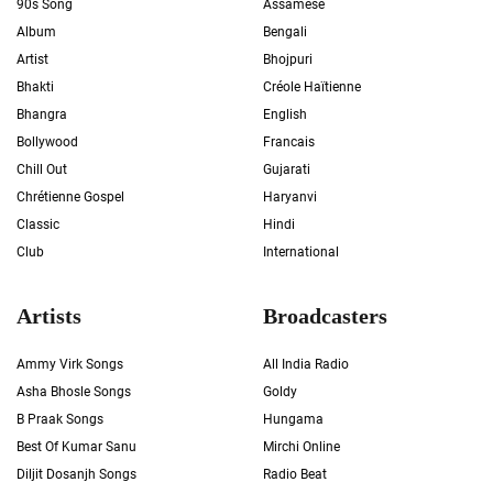
90s Song
Assamese
Album
Bengali
Artist
Bhojpuri
Bhakti
Créole Haïtienne
Bhangra
English
Bollywood
Francais
Chill Out
Gujarati
Chrétienne Gospel
Haryanvi
Classic
Hindi
Club
International
Artists
Broadcasters
Ammy Virk Songs
All India Radio
Asha Bhosle Songs
Goldy
B Praak Songs
Hungama
Best Of Kumar Sanu
Mirchi Online
Diljit Dosanjh Songs
Radio Beat