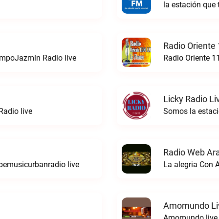
la estación que
Radio Oriente
iempoJazmín Radio live
Radio Oriente 1
Licky Radio Li
adio live
Somos la estacio
Radio Web Ar
bemusicurbanradio live
La alegria Con 
Amomundo Li
Amomundo live