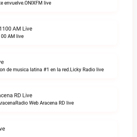
 te envuelve.ONIXFM live
 1100 AM Live
100 AM live
ve
n de musica latina #1 en la red.Licky Radio live
acena RD Live
AracenaRadio Web Aracena RD live
ve