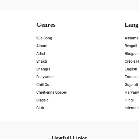
Genres
Lang
90s Song
Assame
Album
Bengali
Artist
Bhojpuri
Bhakti
Créole H
Bhangra
English
Bollywood
Francai
Chill Out
Gujarati
Chrétienne Gospel
Haryanv
Classic
Hindi
Club
Internat
Usefull Links