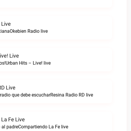
 Live
tianaOkebien Radio live
ive! Live
s!Urban Hits – Live! live
RD Live
 radio que debe escucharResina Radio RD live
La Fe Live
 al padreCompartiendo La Fe live