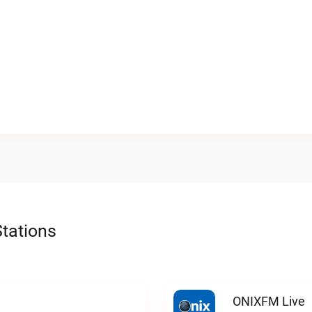
tations
ONIXFM Live