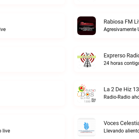
Rabiosa FM Li
ive
Agresivamente 
Exprerso Radi
24 horas contigo
La 2 De Hiz 1
Radio-Radio ah
Voces Celestia
 live
Llevando aliento