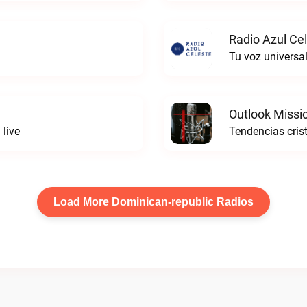
Radio Azul Cel
Tu voz universal
Outlook Missi
 live
Tendencias cris
Load More Dominican-republic Radios