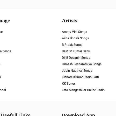
uage
Artists
se
Ammy Virk Songs
Asha Bhosle Songs
B Praak Songs
aïtienne
Best Of Kumar Sanu
Diljit Dosanjh Songs
s
Himesh Reshammiya Songs
Jubin Nautiyal Songs
i
Kishore Kumar Radio Barfi
KK Songs
ional
Lata Mangeshkar Online Radio
Usefull Links
Download App