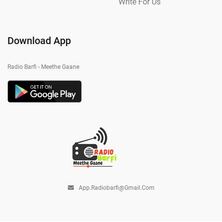
Write For Us
Download App
Radio Barfi - Meethe Gaane
App.radiobarfi@gmail.com