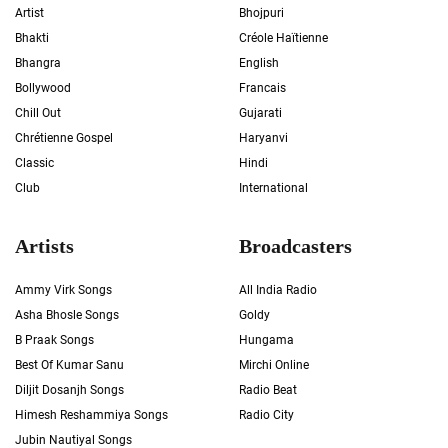
Artist
Bhojpuri
Bhakti
Créole Haïtienne
Bhangra
English
Bollywood
Francais
Chill Out
Gujarati
Chrétienne Gospel
Haryanvi
Classic
Hindi
Club
International
Artists
Broadcasters
Ammy Virk Songs
All India Radio
Asha Bhosle Songs
Goldy
B Praak Songs
Hungama
Best Of Kumar Sanu
Mirchi Online
Diljit Dosanjh Songs
Radio Beat
Himesh Reshammiya Songs
Radio City
Jubin Nautiyal Songs