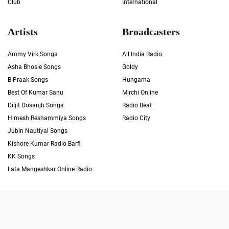
Club
International
Artists
Broadcasters
Ammy Virk Songs
All India Radio
Asha Bhosle Songs
Goldy
B Praak Songs
Hungama
Best Of Kumar Sanu
Mirchi Online
Diljit Dosanjh Songs
Radio Beat
Himesh Reshammiya Songs
Radio City
Jubin Nautiyal Songs
Kishore Kumar Radio Barfi
KK Songs
Lata Mangeshkar Online Radio