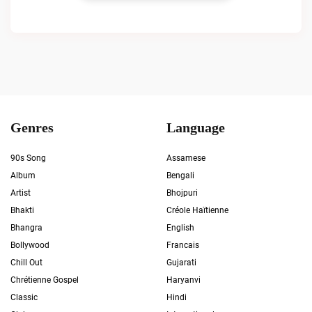
Genres
Language
90s Song
Assamese
Album
Bengali
Artist
Bhojpuri
Bhakti
Créole Haïtienne
Bhangra
English
Bollywood
Francais
Chill Out
Gujarati
Chrétienne Gospel
Haryanvi
Classic
Hindi