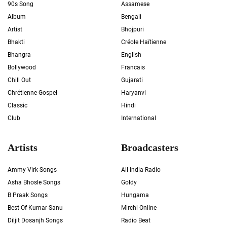
90s Song
Assamese
Album
Bengali
Artist
Bhojpuri
Bhakti
Créole Haïtienne
Bhangra
English
Bollywood
Francais
Chill Out
Gujarati
Chrétienne Gospel
Haryanvi
Classic
Hindi
Club
International
Artists
Broadcasters
Ammy Virk Songs
All India Radio
Asha Bhosle Songs
Goldy
B Praak Songs
Hungama
Best Of Kumar Sanu
Mirchi Online
Diljit Dosanjh Songs
Radio Beat