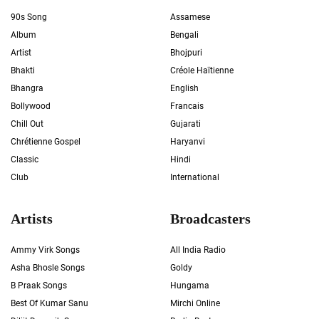
90s Song
Assamese
Album
Bengali
Artist
Bhojpuri
Bhakti
Créole Haïtienne
Bhangra
English
Bollywood
Francais
Chill Out
Gujarati
Chrétienne Gospel
Haryanvi
Classic
Hindi
Club
International
Artists
Broadcasters
Ammy Virk Songs
All India Radio
Asha Bhosle Songs
Goldy
B Praak Songs
Hungama
Best Of Kumar Sanu
Mirchi Online