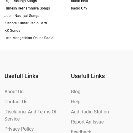
Diljit Dosanjh Songs
Radio Beat
Himesh Reshammiya Songs
Radio City
Jubin Nautiyal Songs
Kishore Kumar Radio Barfi
KK Songs
Lata Mangeshkar Online Radio
Usefull Links
Usefull Links
About Us
Blog
Contact Us
Help
Disclaimer And Terms Of
Add Radio Station
Service
Report An Issue
Privacy Policy
Feedback