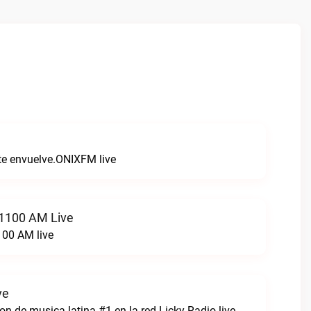
 te envuelve.ONIXFM live
 1100 AM Live
100 AM live
ve
n de musica latina #1 en la red.Licky Radio live