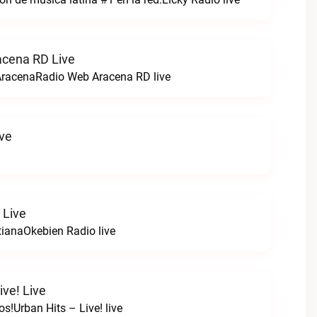
acena RD Live
AracenaRadio Web Aracena RD live
ve
 Live
tianaOkebien Radio live
ive! Live
s!Urban Hits – Live! live