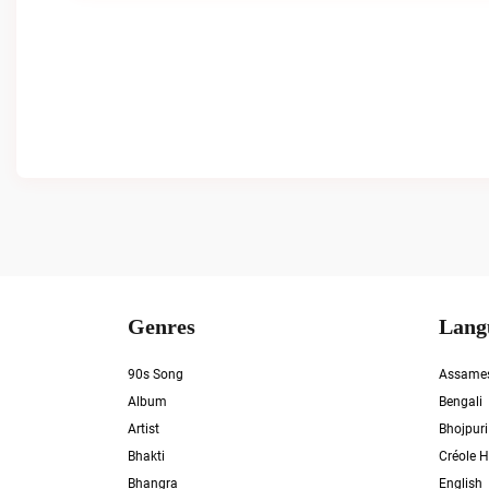
Genres
Lang
90s Song
Assame
Album
Bengali
Artist
Bhojpuri
Bhakti
Créole H
Bhangra
English