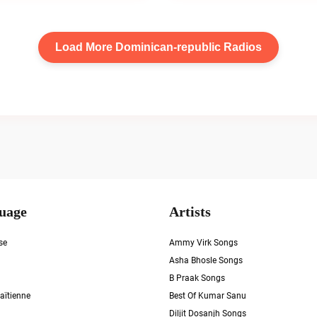
Load More Dominican-republic Radios
uage
Artists
se
Ammy Virk Songs
Asha Bhosle Songs
B Praak Songs
aïtienne
Best Of Kumar Sanu
Diljit Dosanjh Songs