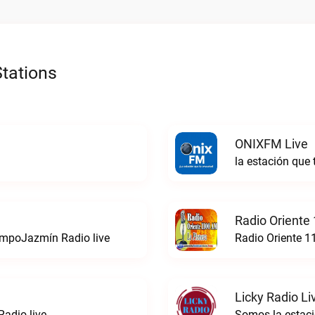
tations
ONIXFM Live
la estación que
Radio Oriente
iempoJazmín Radio live
Radio Oriente 1
Licky Radio Li
adio live
Somos la estacio