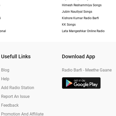
s
Himesh Reshammiya Songs
Jubin Nautiyal Songs
i
Kishore Kumar Radio Barfi
KK Songs
ional
Lata Mangeshkar Online Radio
Usefull Links
Download App
Blog
Radio Barfi - Meethe Gaane
Help
Add Radio Station
Report An Issue
Feedback
Promotion And Affiliate