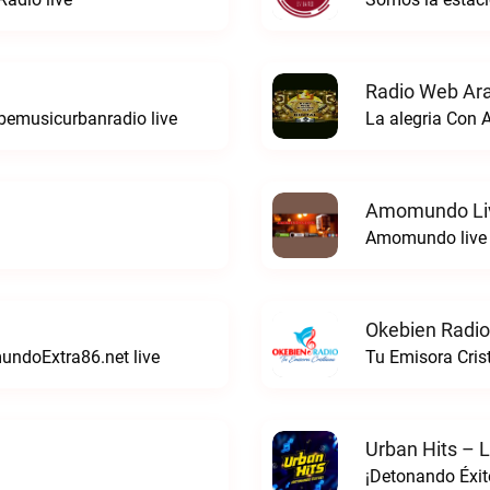
Radio Web Ar
bemusicurbanradio live
La alegria Con 
Amomundo Li
Amomundo live
Okebien Radio
mundoExtra86.net live
Tu Emisora Cris
Urban Hits – L
¡Detonando Éxito