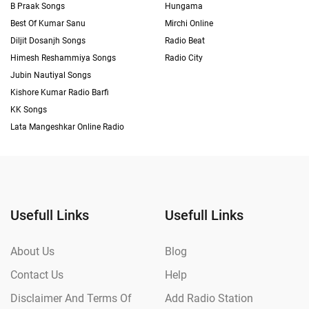
B Praak Songs
Hungama
Best Of Kumar Sanu
Mirchi Online
Diljit Dosanjh Songs
Radio Beat
Himesh Reshammiya Songs
Radio City
Jubin Nautiyal Songs
Kishore Kumar Radio Barfi
KK Songs
Lata Mangeshkar Online Radio
Usefull Links
Usefull Links
About Us
Blog
Contact Us
Help
Disclaimer And Terms Of
Add Radio Station