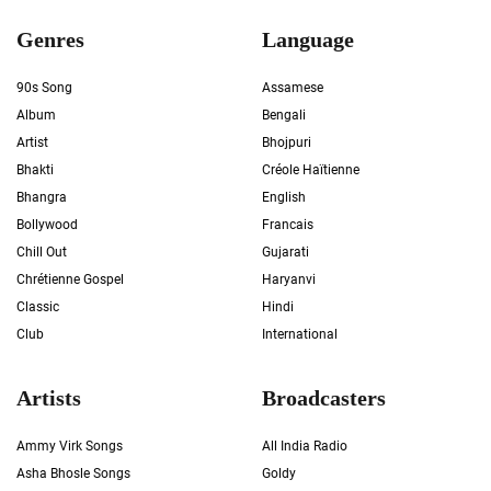
Genres
Language
90s Song
Assamese
Album
Bengali
Artist
Bhojpuri
Bhakti
Créole Haïtienne
Bhangra
English
Bollywood
Francais
Chill Out
Gujarati
Chrétienne Gospel
Haryanvi
Classic
Hindi
Club
International
Artists
Broadcasters
Ammy Virk Songs
All India Radio
Asha Bhosle Songs
Goldy