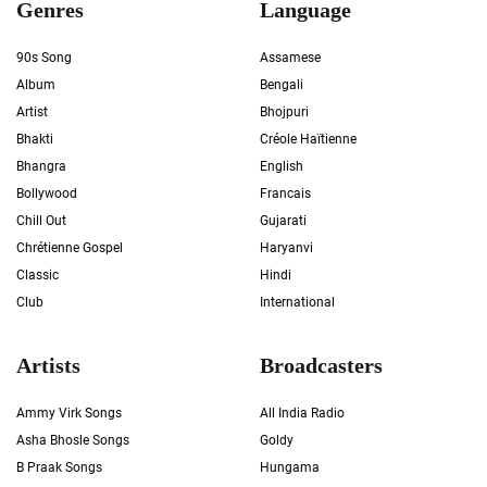
Genres
Language
90s Song
Assamese
Album
Bengali
Artist
Bhojpuri
Bhakti
Créole Haïtienne
Bhangra
English
Bollywood
Francais
Chill Out
Gujarati
Chrétienne Gospel
Haryanvi
Classic
Hindi
Club
International
Artists
Broadcasters
Ammy Virk Songs
All India Radio
Asha Bhosle Songs
Goldy
B Praak Songs
Hungama