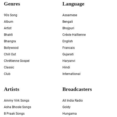
Genres
Language
90s Song
Assamese
Album
Bengali
Artist
Bhojpuri
Bhakti
Créole Haïtienne
Bhangra
English
Bollywood
Francais
Chill Out
Gujarati
Chrétienne Gospel
Haryanvi
Classic
Hindi
Club
International
Artists
Broadcasters
Ammy Virk Songs
All India Radio
Asha Bhosle Songs
Goldy
B Praak Songs
Hungama