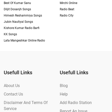
Best Of Kumar Sanu
Mirchi Online
Diljit Dosanjh Songs
Radio Beat
Himesh Reshammiya Songs
Radio City
Jubin Nautiyal Songs
Kishore Kumar Radio Barfi
KK Songs
Lata Mangeshkar Online Radio
Usefull Links
Usefull Links
About Us
Blog
Contact Us
Help
Disclaimer And Terms Of
Add Radio Station
Service
Report An Issue