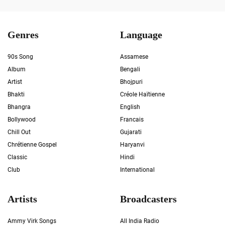
Genres
Language
90s Song
Assamese
Album
Bengali
Artist
Bhojpuri
Bhakti
Créole Haïtienne
Bhangra
English
Bollywood
Francais
Chill Out
Gujarati
Chrétienne Gospel
Haryanvi
Classic
Hindi
Club
International
Artists
Broadcasters
Ammy Virk Songs
All India Radio