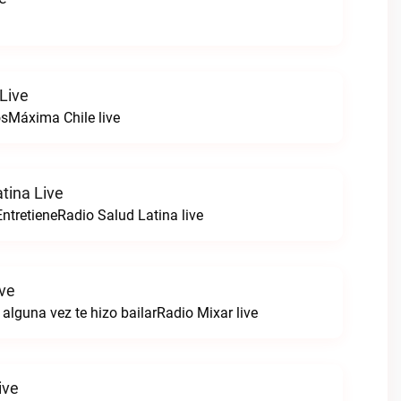
Live
sMáxima Chile live
tina Live
ntretieneRadio Salud Latina live
ive
alguna vez te hizo bailarRadio Mixar live
ive