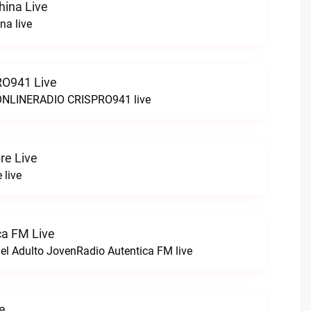
hina Live
na live
O941 Live
LINERADIO CRISPRO941 live
re Live
 live
ca FM Live
el Adulto JovenRadio Autentica FM live
ve