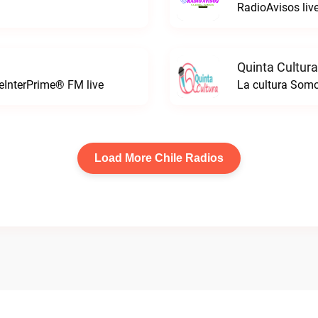
RadioAvisos liv
Quinta Cultura
leInterPrime® FM live
La cultura Somo
Load More Chile Radios