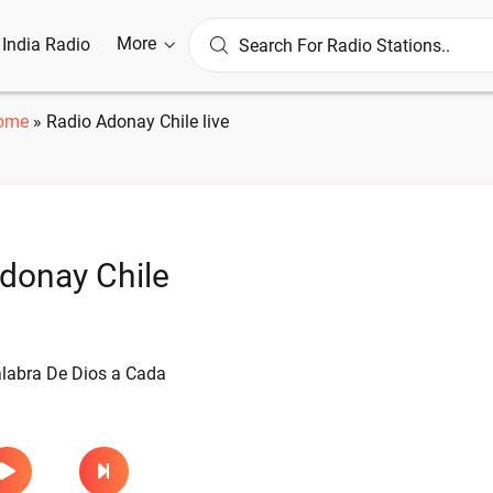
More
l India Radio
ome
»
Radio Adonay Chile live
donay Chile
alabra De Dios a Cada