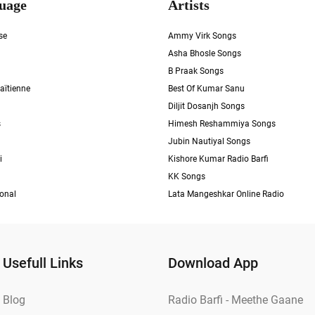
uage
Artists
se
Ammy Virk Songs
Asha Bhosle Songs
B Praak Songs
aïtienne
Best Of Kumar Sanu
Diljit Dosanjh Songs
s
Himesh Reshammiya Songs
Jubin Nautiyal Songs
i
Kishore Kumar Radio Barfi
KK Songs
ional
Lata Mangeshkar Online Radio
Usefull Links
Download App
Blog
Radio Barfi - Meethe Gaane