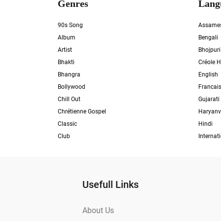
Genres
Lang
90s Song
Assame
Album
Bengali
Artist
Bhojpuri
Bhakti
Créole H
Bhangra
English
Bollywood
Francai
Chill Out
Gujarati
Chrétienne Gospel
Haryanv
Classic
Hindi
Club
Internat
Usefull Links
About Us