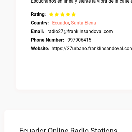
Escúchanos en línea y siente la vibra de la calle
Rating:
Country:
Ecuador
,
Santa Elena
Email:
radio27@franklinsandoval.com
Phone Number:
997906415
Website:
https://27urbano.franklinsandoval.co
Ecuador Online Radio Stations