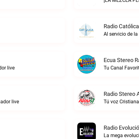
¡LA MEZCLA PER
Radio Católica
Al servicio de l
Ecua Stereo R
or live
Tu Canal Favori
Radio Stereo A
dor live
Tú voz Cristiana
Radio Evoluci
La mega evoluci