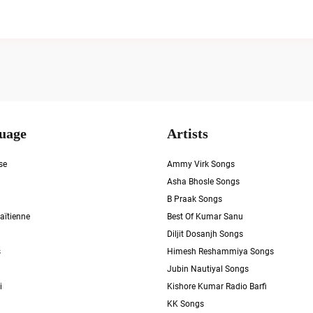
uage
Artists
se
Ammy Virk Songs
Asha Bhosle Songs
B Praak Songs
aïtienne
Best Of Kumar Sanu
Diljit Dosanjh Songs
s
Himesh Reshammiya Songs
Jubin Nautiyal Songs
i
Kishore Kumar Radio Barfi
KK Songs