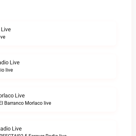
 Live
ive
dio Live
o live
orlaco Live
l Barranco Morlaco live
adio Live