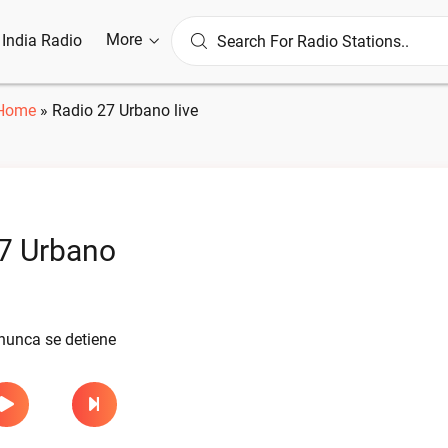
More
l India Radio
Home
»
Radio 27 Urbano live
7 Urbano
nunca se detiene