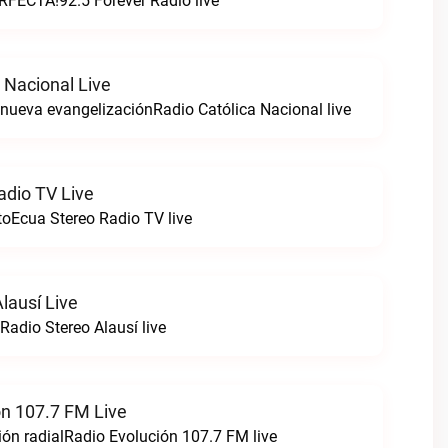
FECTA!92.5 Forever Radio live
 Nacional Live
a nueva evangelizaciónRadio Católica Nacional live
adio TV Live
toEcua Stereo Radio TV live
lausí Live
Radio Stereo Alausí live
ón 107.7 FM Live
ón radialRadio Evolución 107.7 FM live