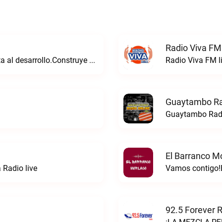
Radio Viva FM
Consolidamos un futuro sólido que aporta al desarrollo.Construye Radio live
Radio Viva FM l
Guaytambo Ra
Guaytambo Radi
El Barranco M
 Radio live
Vamos contigo!E
92.5 Forever R