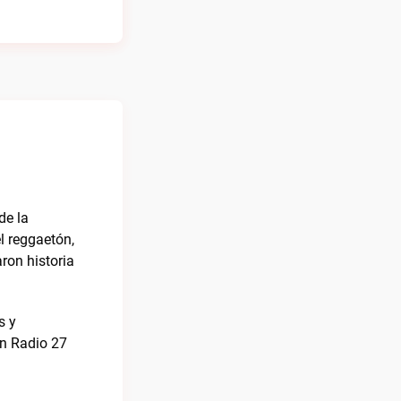
de la
l reggaetón,
ron historia
s y
en Radio 27