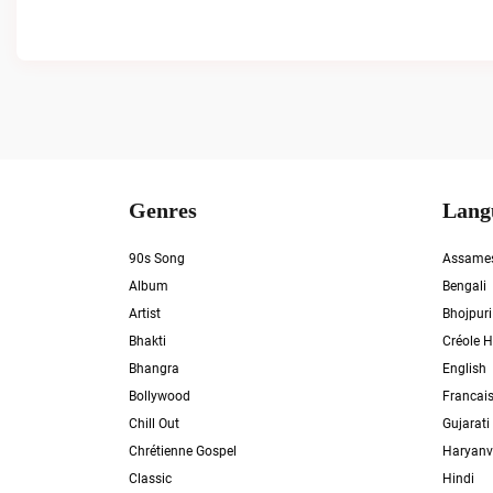
Genres
Lang
90s Song
Assame
Album
Bengali
Artist
Bhojpuri
Bhakti
Créole H
Bhangra
English
Bollywood
Francai
Chill Out
Gujarati
Chrétienne Gospel
Haryanv
Classic
Hindi