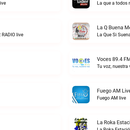
ive
La que a todos 
La Q Buena Me
 RADIO live
La Que Si Suena
Voces 89.4 FM
Tu voz, nuestra
Fuego AM Liv
Fuego AM live
La Roka Estac
La Roka Estació