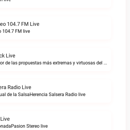
reo 104.7 FM Live
o 104.7 FM live
ck Live
Sintoniza lo mejor de las propuestas más extremas y virtuosas del metal colombianoNegro Tricolrock live
era Radio Live
ual de la SalsaHerencia Salsera Radio live
 Live
nadaPasion Stereo live