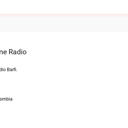
ne Radio
io Barfi.
lombia