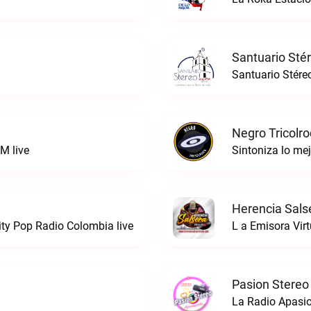
Santuario Sté
Santuario Stére
Negro Tricolro
M live
Herencia Sals
ty Pop Radio Colombia live
L a Emisora Virt
Pasion Stereo
La Radio Apasio