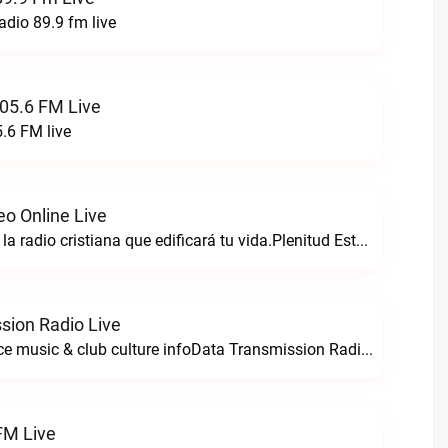
adio 89.9 fm live
05.6 FM Live
.6 FM live
eo Online Live
Plenitud estereo la radio cristiana que edificará tu vida.Plenitud Estereo Online live
sion Radio Live
For all your dance music & club culture infoData Transmission Radio live
FM Live