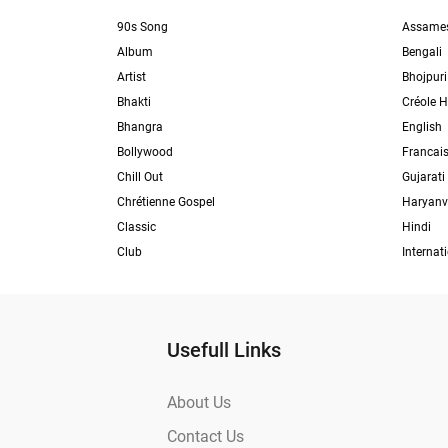
90s Song
Assame
Album
Bengali
Artist
Bhojpuri
Bhakti
Créole H
Bhangra
English
Bollywood
Francai
Chill Out
Gujarati
Chrétienne Gospel
Haryanv
Classic
Hindi
Club
Internat
Usefull Links
About Us
Contact Us