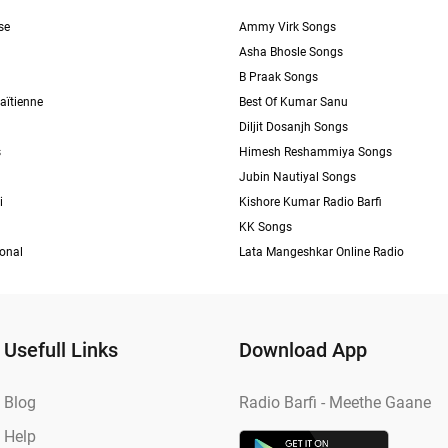
se
Ammy Virk Songs
Asha Bhosle Songs
B Praak Songs
aïtienne
Best Of Kumar Sanu
Diljit Dosanjh Songs
s
Himesh Reshammiya Songs
Jubin Nautiyal Songs
i
Kishore Kumar Radio Barfi
KK Songs
ional
Lata Mangeshkar Online Radio
Usefull Links
Download App
Blog
Radio Barfi - Meethe Gaane
Help