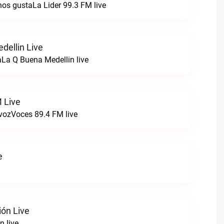
nos gustaLa Lider 99.3 FM live
dellin Live
La Q Buena Medellin live
 Live
 vozVoces 89.4 FM live
e
ión Live
n live