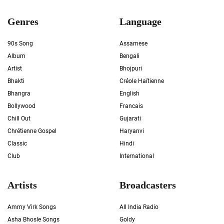
Genres
Language
90s Song
Assamese
Album
Bengali
Artist
Bhojpuri
Bhakti
Créole Haïtienne
Bhangra
English
Bollywood
Francais
Chill Out
Gujarati
Chrétienne Gospel
Haryanvi
Classic
Hindi
Club
International
Artists
Broadcasters
Ammy Virk Songs
All India Radio
Asha Bhosle Songs
Goldy