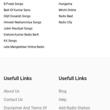
B Praak Songs
Hungama
Best Of Kumar Sanu
Mirchi Online
Diljit Dosanjh Songs
Radio Beat
Himesh Reshammiya Songs
Radio City
Jubin Nautiyal Songs
Kishore Kumar Radio Barfi
KK Songs
Lata Mangeshkar Online Radio
Usefull Links
Usefull Links
About Us
Blog
Contact Us
Help
Disclaimer And Terms Of
Add Radio Station