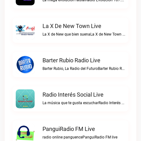
La mega evolución radialRadio Evolución 107.7 FM live
La X De New Town Live
La X de New que bien suenaLa X de New Town live
Barter Rubio Radio Live
Barter Rubio, La Radio del FuturoBarter Rubio Radio live
Radio Interés Social Live
La música que te gusta escucharRadio Interés Social live
PanguiRadio FM Live
radio online panguencePanguiRadio FM live