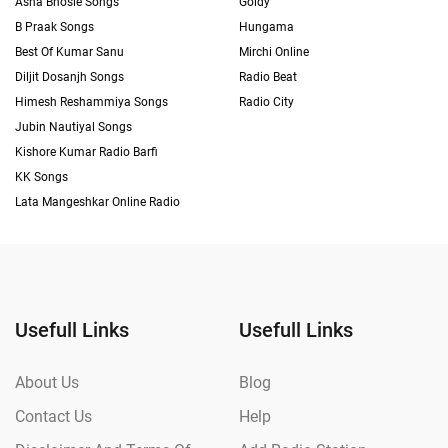
Asha Bhosle Songs
Goldy
B Praak Songs
Hungama
Best Of Kumar Sanu
Mirchi Online
Diljit Dosanjh Songs
Radio Beat
Himesh Reshammiya Songs
Radio City
Jubin Nautiyal Songs
Kishore Kumar Radio Barfi
KK Songs
Lata Mangeshkar Online Radio
Usefull Links
Usefull Links
About Us
Blog
Contact Us
Help