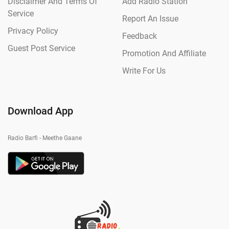
Disclaimer And Terms Of
Add Radio Station
Service
Report An Issue
Privacy Policy
Feedback
Guest Post Service
Promotion And Affiliate
Write For Us
Download App
Radio Barfi - Meethe Gaane