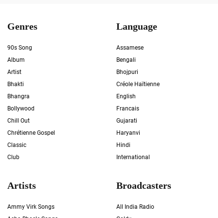
Genres
Language
90s Song
Assamese
Album
Bengali
Artist
Bhojpuri
Bhakti
Créole Haïtienne
Bhangra
English
Bollywood
Francais
Chill Out
Gujarati
Chrétienne Gospel
Haryanvi
Classic
Hindi
Club
International
Artists
Broadcasters
Ammy Virk Songs
All India Radio