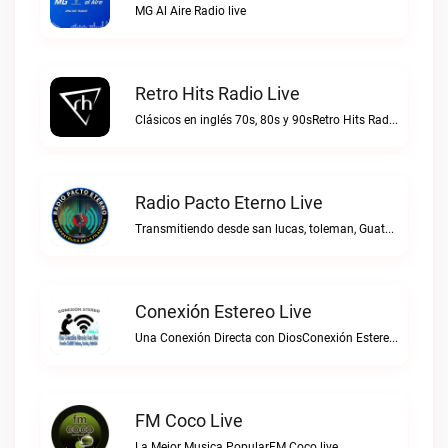
MG Al Aire Radio live
Retro Hits Radio Live
Clásicos en inglés 70s, 80s y 90sRetro Hits Radio live
Radio Pacto Eterno Live
Transmitiendo desde san lucas, toleman, Guatemala. Centro america.Radio Pacto Eterno live
Conexión Estereo Live
Una Conexión Directa con DiosConexión Estereo live
FM Coco Live
La Mejor Musica PopularFM Coco live