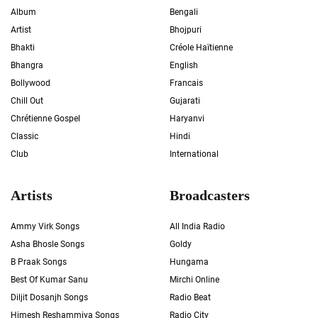
Album
Bengali
Artist
Bhojpuri
Bhakti
Créole Haïtienne
Bhangra
English
Bollywood
Francais
Chill Out
Gujarati
Chrétienne Gospel
Haryanvi
Classic
Hindi
Club
International
Artists
Broadcasters
Ammy Virk Songs
All India Radio
Asha Bhosle Songs
Goldy
B Praak Songs
Hungama
Best Of Kumar Sanu
Mirchi Online
Diljit Dosanjh Songs
Radio Beat
Himesh Reshammiya Songs
Radio City