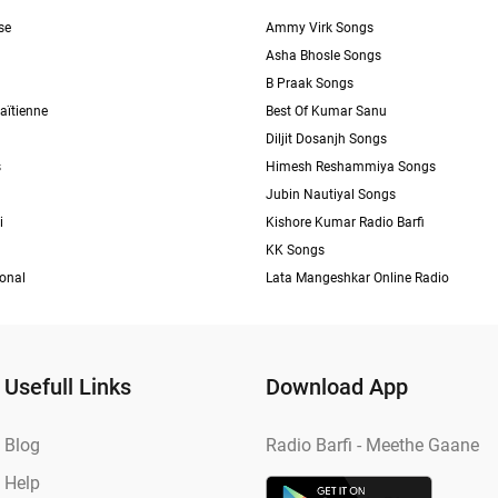
se
Ammy Virk Songs
Asha Bhosle Songs
B Praak Songs
aïtienne
Best Of Kumar Sanu
Diljit Dosanjh Songs
s
Himesh Reshammiya Songs
Jubin Nautiyal Songs
i
Kishore Kumar Radio Barfi
KK Songs
ional
Lata Mangeshkar Online Radio
Usefull Links
Download App
Blog
Radio Barfi - Meethe Gaane
Help