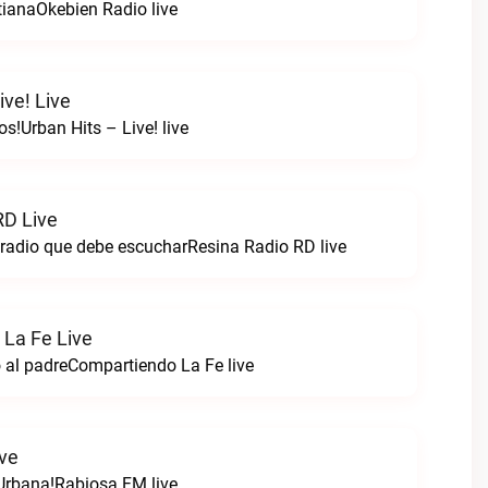
tianaOkebien Radio live
ive! Live
s!Urban Hits – Live! live
RD Live
 radio que debe escucharResina Radio RD live
La Fe Live
 al padreCompartiendo La Fe live
ve
Urbana!Rabiosa FM live