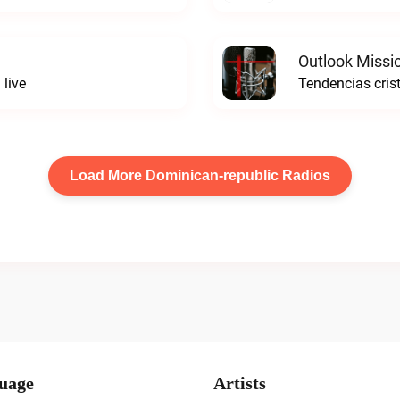
Outlook Missi
 live
Tendencias cris
Load More Dominican-republic Radios
uage
Artists