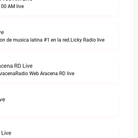
100 AM live
ve
n de musica latina #1 en la red.Licky Radio live
acena RD Live
AracenaRadio Web Aracena RD live
ve
 Live