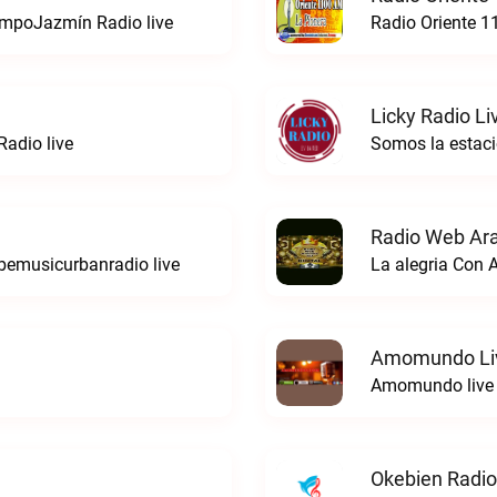
iempoJazmín Radio live
Radio Oriente 1
Licky Radio Li
adio live
Somos la estacio
Radio Web Ar
bemusicurbanradio live
La alegria Con 
Amomundo Li
Amomundo live
Okebien Radio