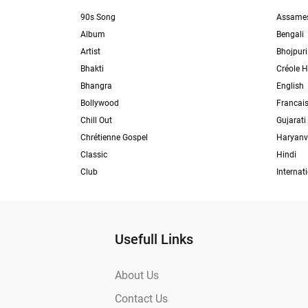
90s Song
Assame
Album
Bengali
Artist
Bhojpuri
Bhakti
Créole H
Bhangra
English
Bollywood
Francai
Chill Out
Gujarati
Chrétienne Gospel
Haryanv
Classic
Hindi
Club
Internat
Usefull Links
About Us
Contact Us