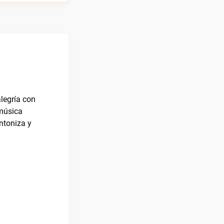
alegría con
 música
ntoniza y