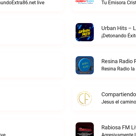
mundoExtra86.net live
Tu Emisora Cris
Urban Hits – L
¡Detonando Éxito
Resina Radio 
Resina Radio la
Compartiendo 
Jesus el camino
Rabiosa FM Li
ive
Agresivamente 