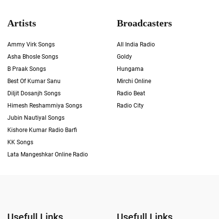
Artists
Broadcasters
Ammy Virk Songs
All India Radio
Asha Bhosle Songs
Goldy
B Praak Songs
Hungama
Best Of Kumar Sanu
Mirchi Online
Diljit Dosanjh Songs
Radio Beat
Himesh Reshammiya Songs
Radio City
Jubin Nautiyal Songs
Kishore Kumar Radio Barfi
KK Songs
Lata Mangeshkar Online Radio
Usefull Links
Usefull Links