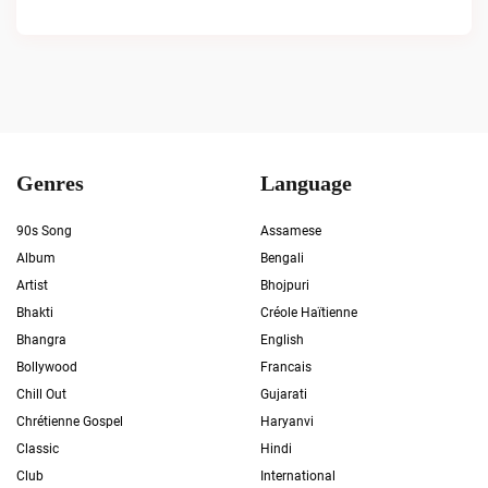
Genres
Language
90s Song
Assamese
Album
Bengali
Artist
Bhojpuri
Bhakti
Créole Haïtienne
Bhangra
English
Bollywood
Francais
Chill Out
Gujarati
Chrétienne Gospel
Haryanvi
Classic
Hindi
Club
International