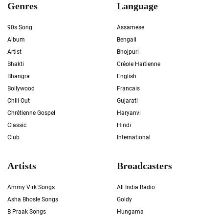
Genres
Language
90s Song
Assamese
Album
Bengali
Artist
Bhojpuri
Bhakti
Créole Haïtienne
Bhangra
English
Bollywood
Francais
Chill Out
Gujarati
Chrétienne Gospel
Haryanvi
Classic
Hindi
Club
International
Artists
Broadcasters
Ammy Virk Songs
All India Radio
Asha Bhosle Songs
Goldy
B Praak Songs
Hungama