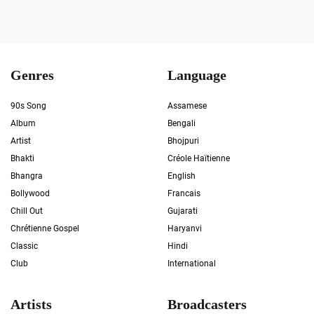
Genres
Language
90s Song
Assamese
Album
Bengali
Artist
Bhojpuri
Bhakti
Créole Haïtienne
Bhangra
English
Bollywood
Francais
Chill Out
Gujarati
Chrétienne Gospel
Haryanvi
Classic
Hindi
Club
International
Artists
Broadcasters