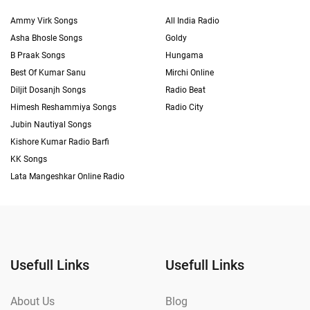
Ammy Virk Songs
All India Radio
Asha Bhosle Songs
Goldy
B Praak Songs
Hungama
Best Of Kumar Sanu
Mirchi Online
Diljit Dosanjh Songs
Radio Beat
Himesh Reshammiya Songs
Radio City
Jubin Nautiyal Songs
Kishore Kumar Radio Barfi
KK Songs
Lata Mangeshkar Online Radio
Usefull Links
Usefull Links
About Us
Blog