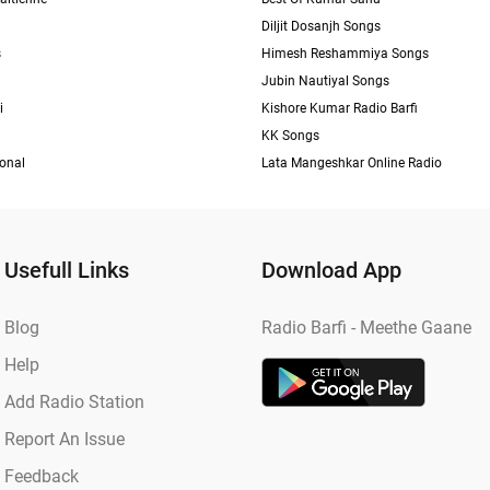
Diljit Dosanjh Songs
s
Himesh Reshammiya Songs
Jubin Nautiyal Songs
i
Kishore Kumar Radio Barfi
KK Songs
ional
Lata Mangeshkar Online Radio
Usefull Links
Download App
Blog
Radio Barfi - Meethe Gaane
Help
Add Radio Station
Report An Issue
Feedback