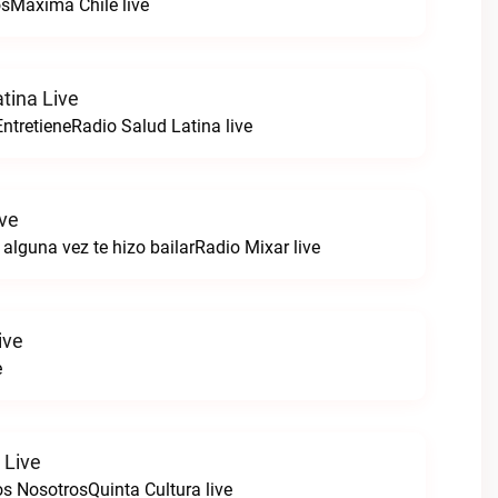
sMáxima Chile live
tina Live
ntretieneRadio Salud Latina live
ive
alguna vez te hizo bailarRadio Mixar live
ive
e
 Live
s NosotrosQuinta Cultura live