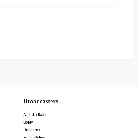
Broadcasters
All India Radio
Goldy
Hungama
Mirchi Online