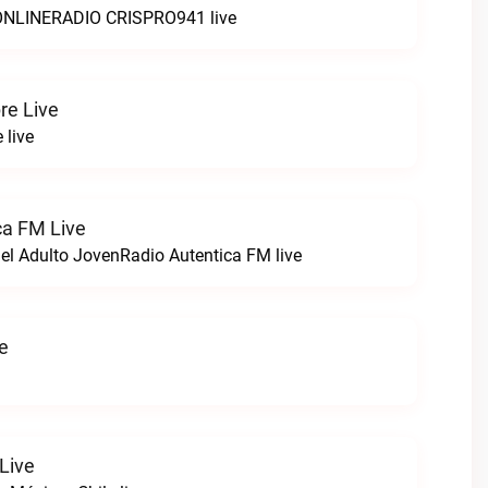
LINERADIO CRISPRO941 live
re Live
 live
ca FM Live
el Adulto JovenRadio Autentica FM live
ve
Live