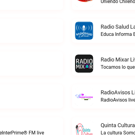
Uniendo Chileno
Radio Salud La
Educa Informa E
Radio Mixar L
Tocamos lo que 
RadioAvisos L
RadioAvisos liv
Quinta Cultura
leInterPrime® FM live
La cultura Somo