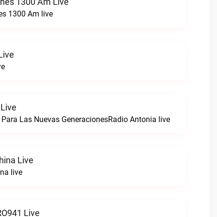
ones 1300 Am Live
es 1300 Am live
Live
ve
 Live
 Para Las Nuevas GeneracionesRadio Antonia live
hina Live
na live
O941 Live