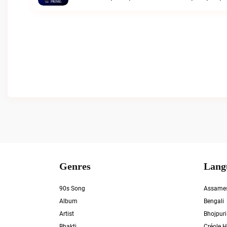
Genres
Lang
90s Song
Assame
Album
Bengali
Artist
Bhojpuri
Bhakti
Créole H