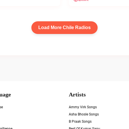
Load More Chile Radios
uage
Artists
se
Ammy Virk Songs
Asha Bhosle Songs
B Praak Songs
aïtienne
Best Of Kumar Sanu