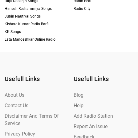
Diljit Dosanjh Songs
Radio Beat
Himesh Reshammiya Songs
Radio City
Jubin Nautiyal Songs
Kishore Kumar Radio Barfi
KK Songs
Lata Mangeshkar Online Radio
Usefull Links
Usefull Links
About Us
Blog
Contact Us
Help
Disclaimer And Terms Of
Add Radio Station
Service
Report An Issue
Privacy Policy
Feedback