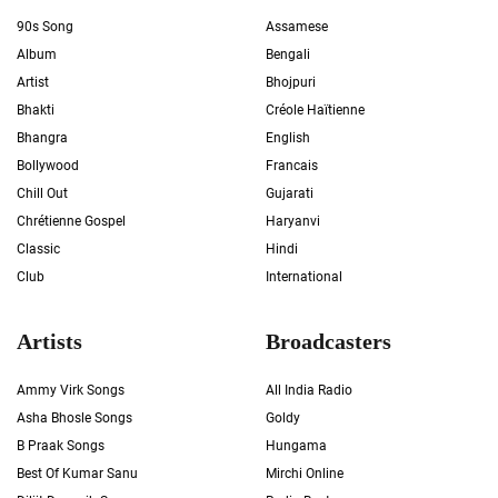
90s Song
Assamese
Album
Bengali
Artist
Bhojpuri
Bhakti
Créole Haïtienne
Bhangra
English
Bollywood
Francais
Chill Out
Gujarati
Chrétienne Gospel
Haryanvi
Classic
Hindi
Club
International
Artists
Broadcasters
Ammy Virk Songs
All India Radio
Asha Bhosle Songs
Goldy
B Praak Songs
Hungama
Best Of Kumar Sanu
Mirchi Online