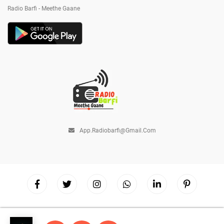
Radio Barfi - Meethe Gaane
App.radiobarfi@gmail.com