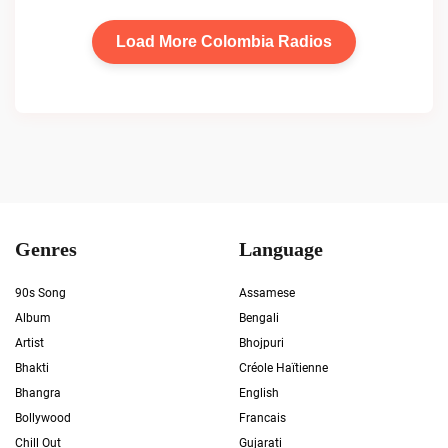
Load More Colombia Radios
Genres
Language
90s Song
Assamese
Album
Bengali
Artist
Bhojpuri
Bhakti
Créole Haïtienne
Bhangra
English
Bollywood
Francais
Chill Out
Gujarati