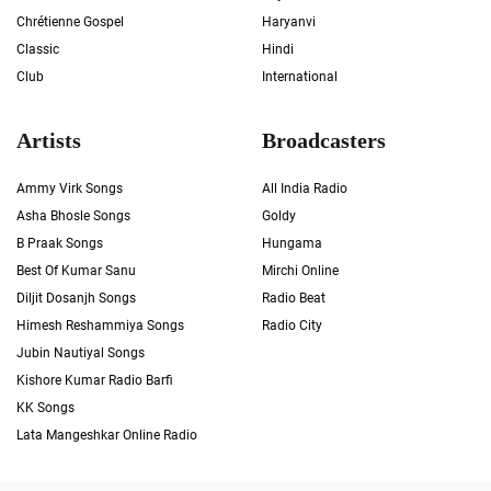
Chrétienne Gospel
Haryanvi
Classic
Hindi
Club
International
Artists
Broadcasters
Ammy Virk Songs
All India Radio
Asha Bhosle Songs
Goldy
B Praak Songs
Hungama
Best Of Kumar Sanu
Mirchi Online
Diljit Dosanjh Songs
Radio Beat
Himesh Reshammiya Songs
Radio City
Jubin Nautiyal Songs
Kishore Kumar Radio Barfi
KK Songs
Lata Mangeshkar Online Radio