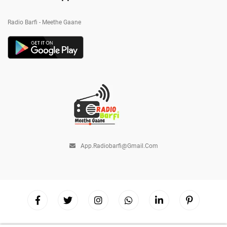
Radio Barfi - Meethe Gaane
App.radiobarfi@gmail.com