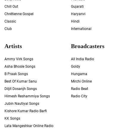
Chill Out
Gujarati
Chrétienne Gospel
Haryanvi
Classic
Hindi
Club
International
Artists
Broadcasters
Ammy Virk Songs
All India Radio
Asha Bhosle Songs
Goldy
B Praak Songs
Hungama
Best Of Kumar Sanu
Mirchi Online
Diljit Dosanjh Songs
Radio Beat
Himesh Reshammiya Songs
Radio City
Jubin Nautiyal Songs
Kishore Kumar Radio Barfi
KK Songs
Lata Mangeshkar Online Radio