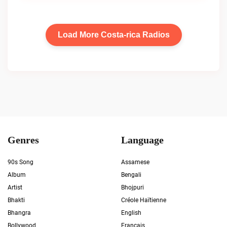
Load More Costa-rica Radios
Genres
Language
90s Song
Assamese
Album
Bengali
Artist
Bhojpuri
Bhakti
Créole Haïtienne
Bhangra
English
Bollywood
Francais