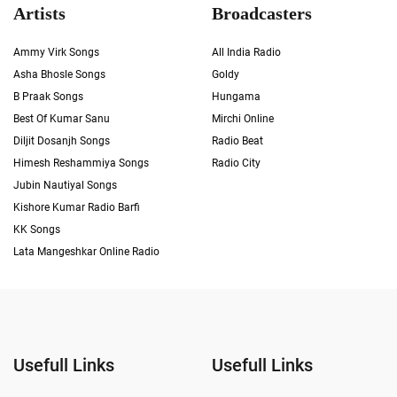
Artists
Broadcasters
Ammy Virk Songs
All India Radio
Asha Bhosle Songs
Goldy
B Praak Songs
Hungama
Best Of Kumar Sanu
Mirchi Online
Diljit Dosanjh Songs
Radio Beat
Himesh Reshammiya Songs
Radio City
Jubin Nautiyal Songs
Kishore Kumar Radio Barfi
KK Songs
Lata Mangeshkar Online Radio
Usefull Links
Usefull Links