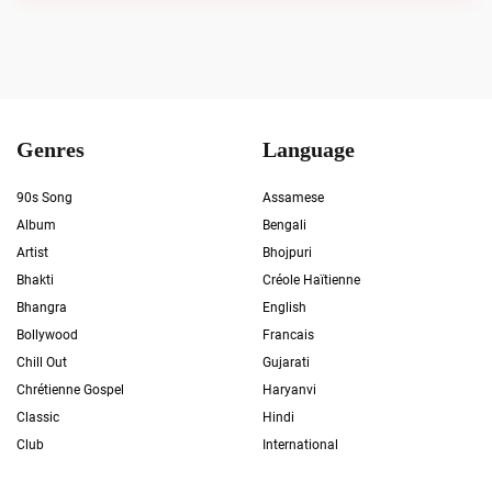
Genres
Language
90s Song
Assamese
Album
Bengali
Artist
Bhojpuri
Bhakti
Créole Haïtienne
Bhangra
English
Bollywood
Francais
Chill Out
Gujarati
Chrétienne Gospel
Haryanvi
Classic
Hindi
Club
International