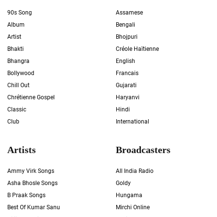
90s Song
Assamese
Album
Bengali
Artist
Bhojpuri
Bhakti
Créole Haïtienne
Bhangra
English
Bollywood
Francais
Chill Out
Gujarati
Chrétienne Gospel
Haryanvi
Classic
Hindi
Club
International
Artists
Broadcasters
Ammy Virk Songs
All India Radio
Asha Bhosle Songs
Goldy
B Praak Songs
Hungama
Best Of Kumar Sanu
Mirchi Online