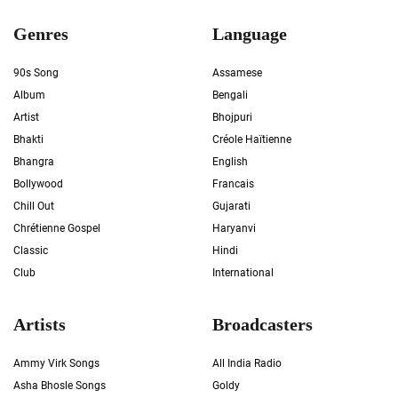
Genres
Language
90s Song
Assamese
Album
Bengali
Artist
Bhojpuri
Bhakti
Créole Haïtienne
Bhangra
English
Bollywood
Francais
Chill Out
Gujarati
Chrétienne Gospel
Haryanvi
Classic
Hindi
Club
International
Artists
Broadcasters
Ammy Virk Songs
All India Radio
Asha Bhosle Songs
Goldy