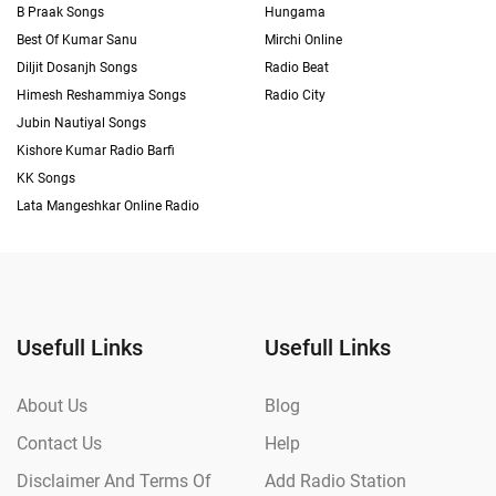
B Praak Songs
Hungama
Best Of Kumar Sanu
Mirchi Online
Diljit Dosanjh Songs
Radio Beat
Himesh Reshammiya Songs
Radio City
Jubin Nautiyal Songs
Kishore Kumar Radio Barfi
KK Songs
Lata Mangeshkar Online Radio
Usefull Links
Usefull Links
About Us
Blog
Contact Us
Help
Disclaimer And Terms Of
Add Radio Station