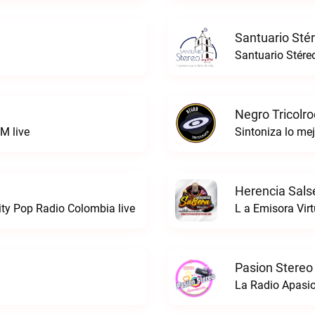
Santuario Sté
Santuario Stére
Negro Tricolro
M live
Herencia Sals
ty Pop Radio Colombia live
L a Emisora Virt
Pasion Stereo
La Radio Apasio