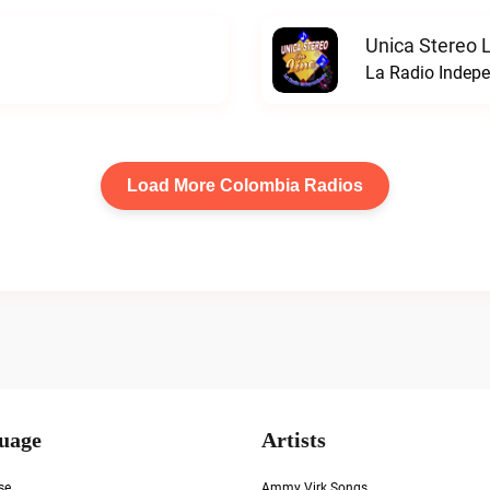
Unica Stereo 
La Radio Indepe
Load More Colombia Radios
uage
Artists
se
Ammy Virk Songs