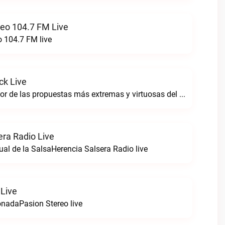
reo 104.7 FM Live
o 104.7 FM live
ck Live
Sintoniza lo mejor de las propuestas más extremas y virtuosas del metal colombianoNegro Tricolrock live
era Radio Live
ual de la SalsaHerencia Salsera Radio live
 Live
nadaPasion Stereo live