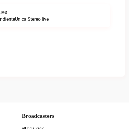
Live
ndienteUnica Stereo live
Broadcasters
All India Radio