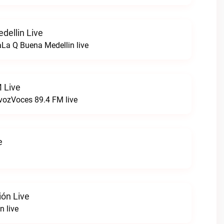
dellin Live
La Q Buena Medellin live
 Live
 vozVoces 89.4 FM live
e
ión Live
n live