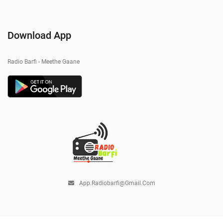
Download App
Radio Barfi - Meethe Gaane
App.radiobarfi@gmail.com