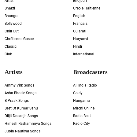
Artist
Bhojpuri
Bhakti
Créole Haïtienne
Bhangra
English
Bollywood
Francais
Chill Out
Gujarati
Chrétienne Gospel
Haryanvi
Classic
Hindi
Club
International
Artists
Broadcasters
Ammy Virk Songs
All India Radio
Asha Bhosle Songs
Goldy
B Praak Songs
Hungama
Best Of Kumar Sanu
Mirchi Online
Diljit Dosanjh Songs
Radio Beat
Himesh Reshammiya Songs
Radio City
Jubin Nautiyal Songs