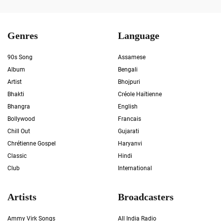
Genres
Language
90s Song
Assamese
Album
Bengali
Artist
Bhojpuri
Bhakti
Créole Haïtienne
Bhangra
English
Bollywood
Francais
Chill Out
Gujarati
Chrétienne Gospel
Haryanvi
Classic
Hindi
Club
International
Artists
Broadcasters
Ammy Virk Songs
All India Radio