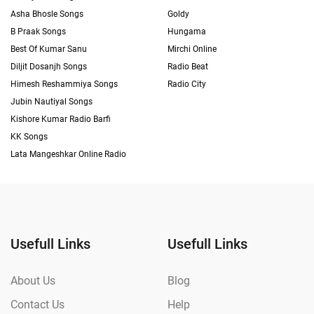
Asha Bhosle Songs
Goldy
B Praak Songs
Hungama
Best Of Kumar Sanu
Mirchi Online
Diljit Dosanjh Songs
Radio Beat
Himesh Reshammiya Songs
Radio City
Jubin Nautiyal Songs
Kishore Kumar Radio Barfi
KK Songs
Lata Mangeshkar Online Radio
Usefull Links
Usefull Links
About Us
Blog
Contact Us
Help