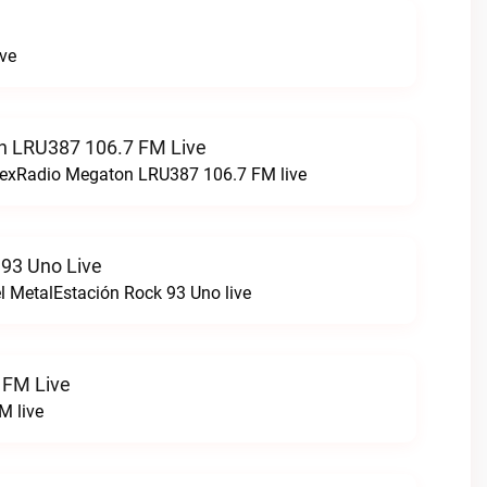
ive
n LRU387 106.7 FM Live
stexRadio Megaton LRU387 106.7 FM live
 93 Uno Live
el MetalEstación Rock 93 Uno live
 FM Live
M live