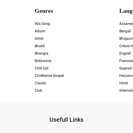
Genres
Lang
90s Song
Assame
Album
Bengali
Artist
Bhojpuri
Bhakti
Créole H
Bhangra
English
Bollywood
Francai
Chill Out
Gujarati
Chrétienne Gospel
Haryanv
Classic
Hindi
Club
Internat
Usefull Links