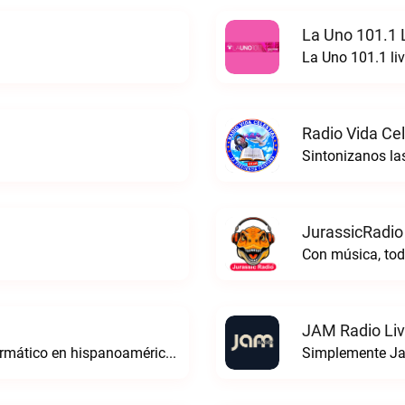
La Uno 101.1 
La Uno 101.1 li
Radio Vida Cel
Sintonizanos las
JurassicRadio
Con música, tod
JAM Radio Li
Edi Radio. La voz digital del derecho informático en hispanoaméricaEDI Radio live
Simplemente Ja