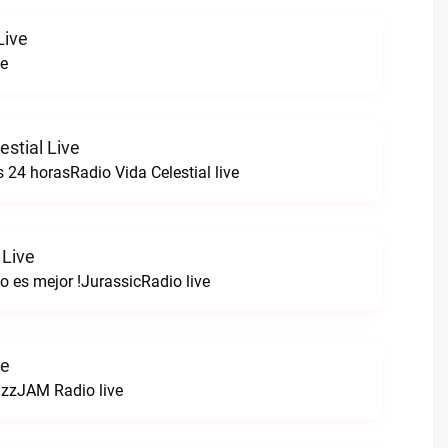
Live
ve
estial Live
 24 horasRadio Vida Celestial live
 Live
o es mejor !JurassicRadio live
ve
zzJAM Radio live