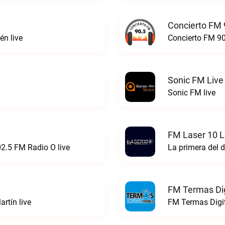
Concierto FM 
n live
Concierto FM 90
Sonic FM Live
Sonic FM live
FM Laser 10 L
02.5 FM Radio O live
La primera del d
FM Termas Dig
rtín live
FM Termas Digit