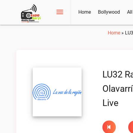
Home
Bollywood
Al
Home
»
LU3
LU32 Ra
Olavarr
Live