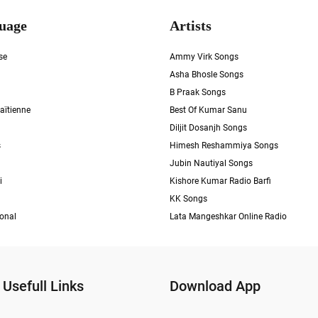
uage
Artists
se
Ammy Virk Songs
Asha Bhosle Songs
B Praak Songs
aïtienne
Best Of Kumar Sanu
Diljit Dosanjh Songs
s
Himesh Reshammiya Songs
Jubin Nautiyal Songs
i
Kishore Kumar Radio Barfi
KK Songs
ional
Lata Mangeshkar Online Radio
Usefull Links
Download App