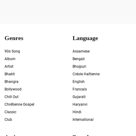
Genres
Language
90s Song
Assamese
Album
Bengali
Artist
Bhojpuri
Bhakti
Créole Haïtienne
Bhangra
English
Bollywood
Francais
Chill Out
Gujarati
Chrétienne Gospel
Haryanvi
Classic
Hindi
Club
International