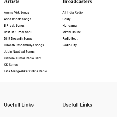
Artists
Broadcasters
Ammy Virk Songs
All India Radio
Asha Bhosle Songs
Goldy
B Praak Songs
Hungama
Best Of Kumar Sanu
Mirchi Online
Diljit Dosanjh Songs
Radio Beat
Himesh Reshammiya Songs
Radio City
Jubin Nautiyal Songs
Kishore Kumar Radio Barfi
KK Songs
Lata Mangeshkar Online Radio
Usefull Links
Usefull Links