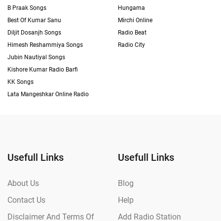
B Praak Songs
Hungama
Best Of Kumar Sanu
Mirchi Online
Diljit Dosanjh Songs
Radio Beat
Himesh Reshammiya Songs
Radio City
Jubin Nautiyal Songs
Kishore Kumar Radio Barfi
KK Songs
Lata Mangeshkar Online Radio
Usefull Links
Usefull Links
About Us
Blog
Contact Us
Help
Disclaimer And Terms Of
Add Radio Station