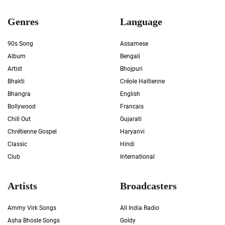
Genres
Language
90s Song
Assamese
Album
Bengali
Artist
Bhojpuri
Bhakti
Créole Haïtienne
Bhangra
English
Bollywood
Francais
Chill Out
Gujarati
Chrétienne Gospel
Haryanvi
Classic
Hindi
Club
International
Artists
Broadcasters
Ammy Virk Songs
All India Radio
Asha Bhosle Songs
Goldy