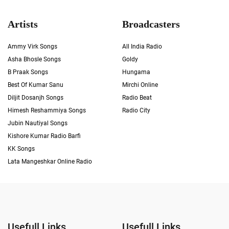
Artists
Broadcasters
Ammy Virk Songs
All India Radio
Asha Bhosle Songs
Goldy
B Praak Songs
Hungama
Best Of Kumar Sanu
Mirchi Online
Diljit Dosanjh Songs
Radio Beat
Himesh Reshammiya Songs
Radio City
Jubin Nautiyal Songs
Kishore Kumar Radio Barfi
KK Songs
Lata Mangeshkar Online Radio
Usefull Links
Usefull Links