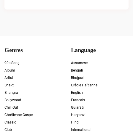
Genres
Language
90s Song
Assamese
Album
Bengali
Artist
Bhojpuri
Bhakti
Créole Haïtienne
Bhangra
English
Bollywood
Francais
Chill Out
Gujarati
Chrétienne Gospel
Haryanvi
Classic
Hindi
Club
International