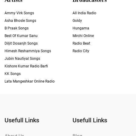
Ammy Virk Songs
All India Radio
Asha Bhosle Songs
Goldy
B Praak Songs
Hungama
Best Of Kumar Sanu
Mirchi Online
Diljit Dosanjh Songs
Radio Beat
Himesh Reshammiya Songs
Radio City
Jubin Nautiyal Songs
Kishore Kumar Radio Barfi
KK Songs
Lata Mangeshkar Online Radio
Usefull Links
Usefull Links