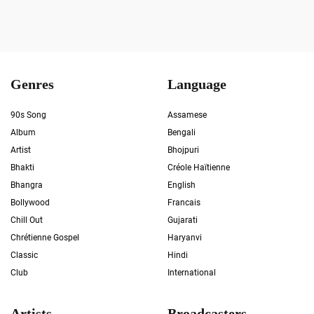
Genres
Language
90s Song
Assamese
Album
Bengali
Artist
Bhojpuri
Bhakti
Créole Haïtienne
Bhangra
English
Bollywood
Francais
Chill Out
Gujarati
Chrétienne Gospel
Haryanvi
Classic
Hindi
Club
International
Artists
Broadcasters