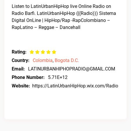
Listen to LatinUrbanHipHop live Online Radio on
Radio Barfi. LatinUrbanHipHop (((Radio))) Sistema
Digital OnLine | HipHop/Rap -RapColombiano –
RapLatino – Reggae – Dancehall
Rating:
Country:
Colombia
,
Bogota D.C.
Email:
LATINURBANHIPHOPRADIO@GMAIL.COM
Phone Number:
5.71E+12
Website:
https://LatinUrbanHipHop.wix.com/Radio