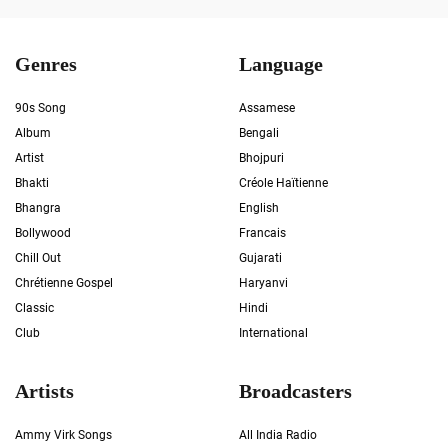
Genres
Language
90s Song
Assamese
Album
Bengali
Artist
Bhojpuri
Bhakti
Créole Haïtienne
Bhangra
English
Bollywood
Francais
Chill Out
Gujarati
Chrétienne Gospel
Haryanvi
Classic
Hindi
Club
International
Artists
Broadcasters
Ammy Virk Songs
All India Radio