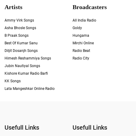
Artists
Broadcasters
Ammy Virk Songs
All India Radio
Asha Bhosle Songs
Goldy
B Praak Songs
Hungama
Best Of Kumar Sanu
Mirchi Online
Diljit Dosanjh Songs
Radio Beat
Himesh Reshammiya Songs
Radio City
Jubin Nautiyal Songs
Kishore Kumar Radio Barfi
KK Songs
Lata Mangeshkar Online Radio
Usefull Links
Usefull Links