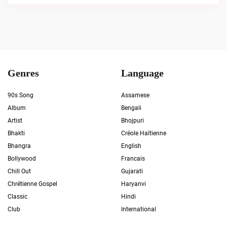
Genres
Language
90s Song
Assamese
Album
Bengali
Artist
Bhojpuri
Bhakti
Créole Haïtienne
Bhangra
English
Bollywood
Francais
Chill Out
Gujarati
Chrétienne Gospel
Haryanvi
Classic
Hindi
Club
International