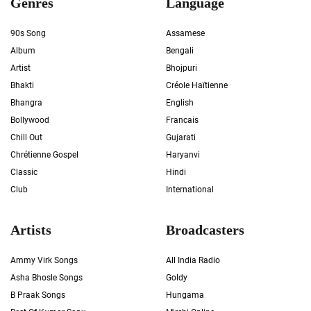
Genres
Language
90s Song
Assamese
Album
Bengali
Artist
Bhojpuri
Bhakti
Créole Haïtienne
Bhangra
English
Bollywood
Francais
Chill Out
Gujarati
Chrétienne Gospel
Haryanvi
Classic
Hindi
Club
International
Artists
Broadcasters
Ammy Virk Songs
All India Radio
Asha Bhosle Songs
Goldy
B Praak Songs
Hungama