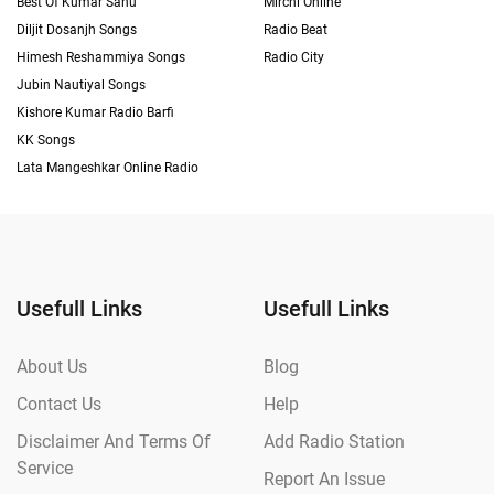
Best Of Kumar Sanu
Mirchi Online
Diljit Dosanjh Songs
Radio Beat
Himesh Reshammiya Songs
Radio City
Jubin Nautiyal Songs
Kishore Kumar Radio Barfi
KK Songs
Lata Mangeshkar Online Radio
Usefull Links
Usefull Links
About Us
Blog
Contact Us
Help
Disclaimer And Terms Of
Add Radio Station
Service
Report An Issue