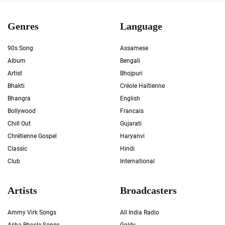
Genres
Language
90s Song
Assamese
Album
Bengali
Artist
Bhojpuri
Bhakti
Créole Haïtienne
Bhangra
English
Bollywood
Francais
Chill Out
Gujarati
Chrétienne Gospel
Haryanvi
Classic
Hindi
Club
International
Artists
Broadcasters
Ammy Virk Songs
All India Radio