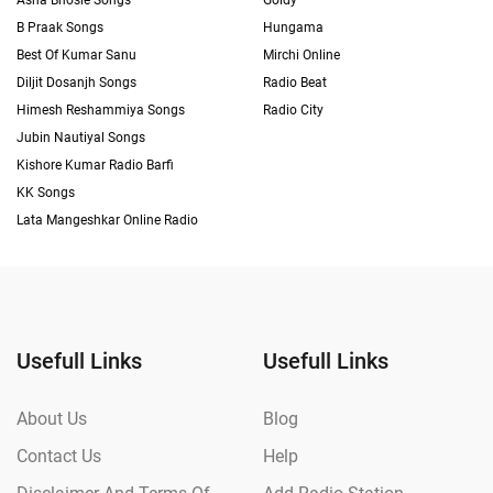
Asha Bhosle Songs
Goldy
B Praak Songs
Hungama
Best Of Kumar Sanu
Mirchi Online
Diljit Dosanjh Songs
Radio Beat
Himesh Reshammiya Songs
Radio City
Jubin Nautiyal Songs
Kishore Kumar Radio Barfi
KK Songs
Lata Mangeshkar Online Radio
Usefull Links
Usefull Links
About Us
Blog
Contact Us
Help