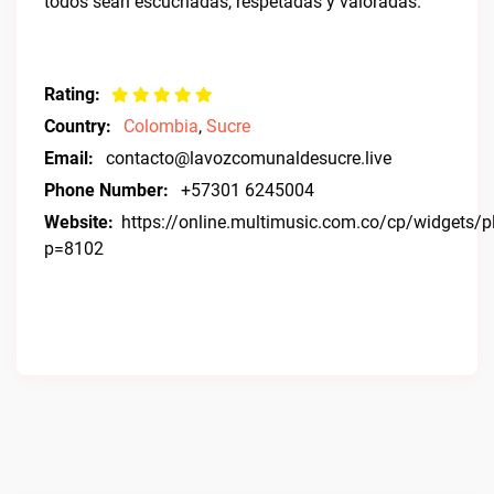
todos sean escuchadas, respetadas y valoradas.
Rating:
Country:
Colombia
,
Sucre
Email:
contacto@lavozcomunaldesucre.live
Phone Number:
+57301 6245004
Website:
https://online.multimusic.com.co/cp/widgets/p
p=8102