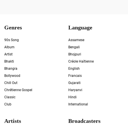
Genres
Language
90s Song
Assamese
Album
Bengali
Artist
Bhojpuri
Bhakti
Créole Haïtienne
Bhangra
English
Bollywood
Francais
Chill Out
Gujarati
Chrétienne Gospel
Haryanvi
Classic
Hindi
Club
International
Artists
Broadcasters