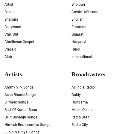
Artist
Bhojpuri
Bhakti
Créole Haïtienne
Bhangra
English
Bollywood
Francais
Chill Out
Gujarati
Chrétienne Gospel
Haryanvi
Classic
Hindi
Club
International
Artists
Broadcasters
Ammy Virk Songs
All India Radio
Asha Bhosle Songs
Goldy
B Praak Songs
Hungama
Best Of Kumar Sanu
Mirchi Online
Diljit Dosanjh Songs
Radio Beat
Himesh Reshammiya Songs
Radio City
Jubin Nautiyal Songs