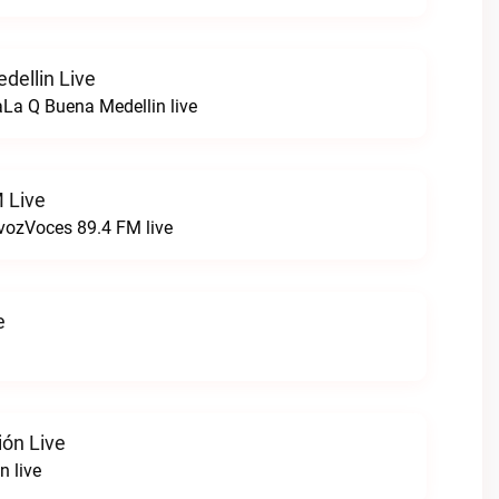
dellin Live
La Q Buena Medellin live
 Live
 vozVoces 89.4 FM live
e
ión Live
n live