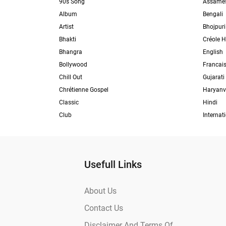
90s Song
Assame
Album
Bengali
Artist
Bhojpuri
Bhakti
Créole H
Bhangra
English
Bollywood
Francai
Chill Out
Gujarati
Chrétienne Gospel
Haryanv
Classic
Hindi
Club
Internat
Usefull Links
About Us
Contact Us
Disclaimer And Terms Of