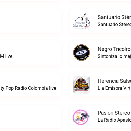
Santuario Sté
Santuario Stére
Negro Tricolro
M live
Herencia Sals
ty Pop Radio Colombia live
L a Emisora Virt
Pasion Stereo
La Radio Apasio