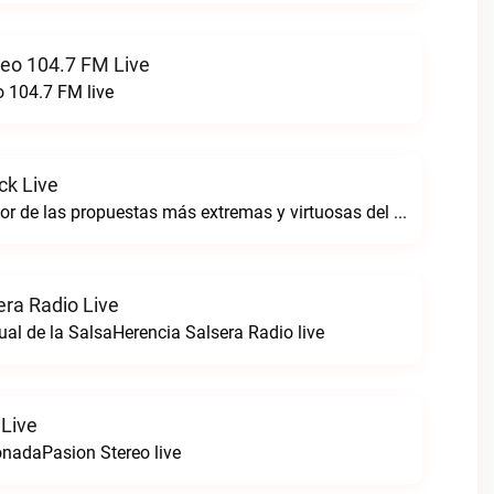
reo 104.7 FM Live
o 104.7 FM live
ck Live
Sintoniza lo mejor de las propuestas más extremas y virtuosas del metal colombianoNegro Tricolrock live
era Radio Live
ual de la SalsaHerencia Salsera Radio live
 Live
nadaPasion Stereo live