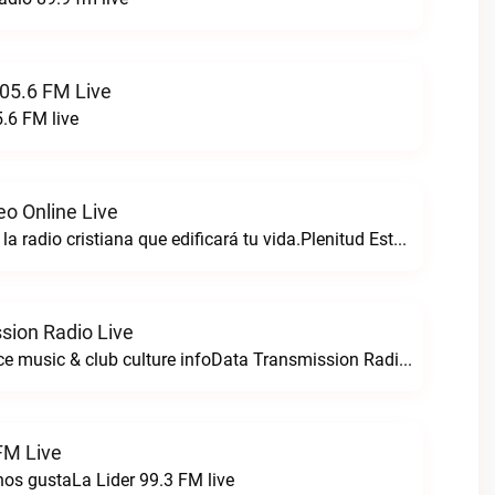
05.6 FM Live
.6 FM live
eo Online Live
Plenitud estereo la radio cristiana que edificará tu vida.Plenitud Estereo Online live
sion Radio Live
For all your dance music & club culture infoData Transmission Radio live
FM Live
nos gustaLa Lider 99.3 FM live