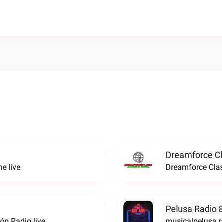
Dreamforce Cl
e live
Dreamforce Clas
Pelusa Radio 
ón Radio live
musicalpelusa r