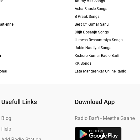
se
Ammy Virk Songs
Asha Bhosle Songs
B Praak Songs
aïtienne
Best Of Kumar Sanu
Diljit Dosanjh Songs
s
Himesh Reshammiya Songs
Jubin Nautiyal Songs
i
Kishore Kumar Radio Barfi
KK Songs
ional
Lata Mangeshkar Online Radio
Usefull Links
Download App
Blog
Radio Barfi - Meethe Gaane
Help
Add Radio Station