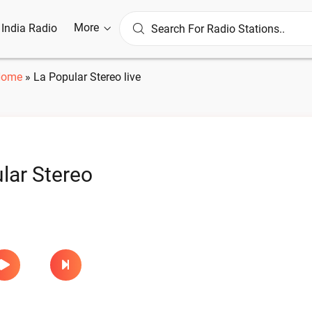
More
l India Radio
Home
»
La Popular Stereo live
lar Stereo