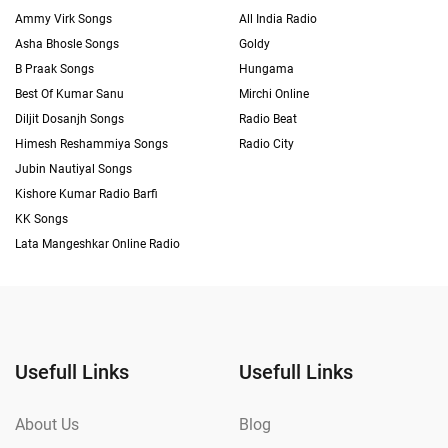
Ammy Virk Songs
All India Radio
Asha Bhosle Songs
Goldy
B Praak Songs
Hungama
Best Of Kumar Sanu
Mirchi Online
Diljit Dosanjh Songs
Radio Beat
Himesh Reshammiya Songs
Radio City
Jubin Nautiyal Songs
Kishore Kumar Radio Barfi
KK Songs
Lata Mangeshkar Online Radio
Usefull Links
Usefull Links
About Us
Blog