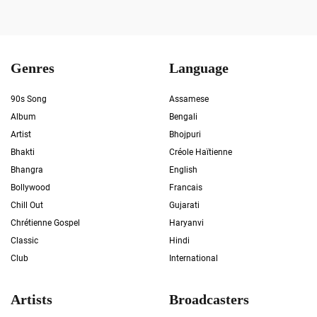
Genres
Language
90s Song
Assamese
Album
Bengali
Artist
Bhojpuri
Bhakti
Créole Haïtienne
Bhangra
English
Bollywood
Francais
Chill Out
Gujarati
Chrétienne Gospel
Haryanvi
Classic
Hindi
Club
International
Artists
Broadcasters