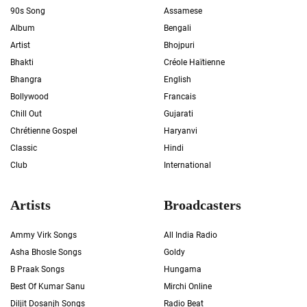
90s Song
Assamese
Album
Bengali
Artist
Bhojpuri
Bhakti
Créole Haïtienne
Bhangra
English
Bollywood
Francais
Chill Out
Gujarati
Chrétienne Gospel
Haryanvi
Classic
Hindi
Club
International
Artists
Broadcasters
Ammy Virk Songs
All India Radio
Asha Bhosle Songs
Goldy
B Praak Songs
Hungama
Best Of Kumar Sanu
Mirchi Online
Diljit Dosanjh Songs
Radio Beat