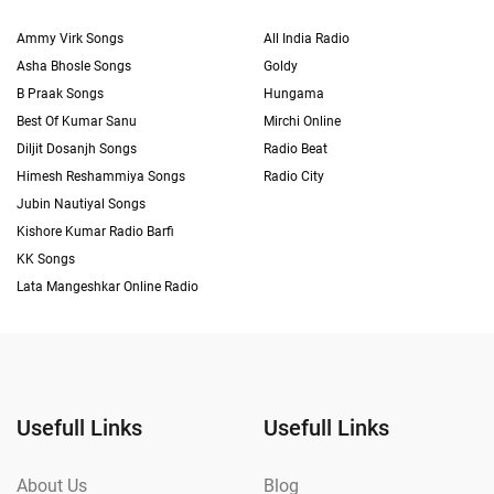
Ammy Virk Songs
All India Radio
Asha Bhosle Songs
Goldy
B Praak Songs
Hungama
Best Of Kumar Sanu
Mirchi Online
Diljit Dosanjh Songs
Radio Beat
Himesh Reshammiya Songs
Radio City
Jubin Nautiyal Songs
Kishore Kumar Radio Barfi
KK Songs
Lata Mangeshkar Online Radio
Usefull Links
Usefull Links
About Us
Blog