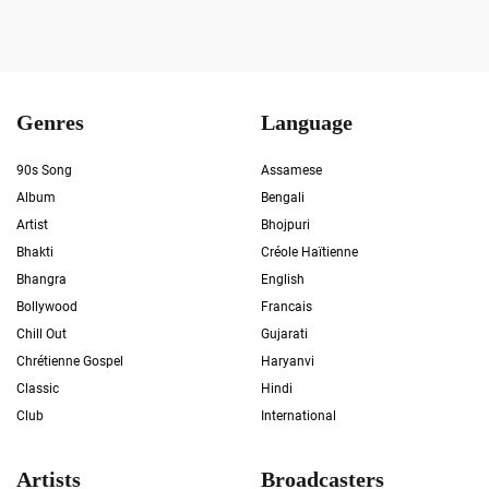
Genres
Language
90s Song
Assamese
Album
Bengali
Artist
Bhojpuri
Bhakti
Créole Haïtienne
Bhangra
English
Bollywood
Francais
Chill Out
Gujarati
Chrétienne Gospel
Haryanvi
Classic
Hindi
Club
International
Artists
Broadcasters