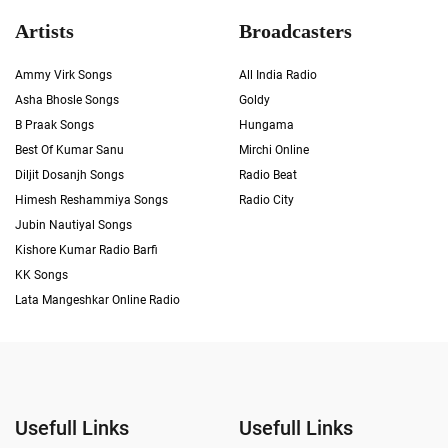
Artists
Broadcasters
Ammy Virk Songs
All India Radio
Asha Bhosle Songs
Goldy
B Praak Songs
Hungama
Best Of Kumar Sanu
Mirchi Online
Diljit Dosanjh Songs
Radio Beat
Himesh Reshammiya Songs
Radio City
Jubin Nautiyal Songs
Kishore Kumar Radio Barfi
KK Songs
Lata Mangeshkar Online Radio
Usefull Links
Usefull Links