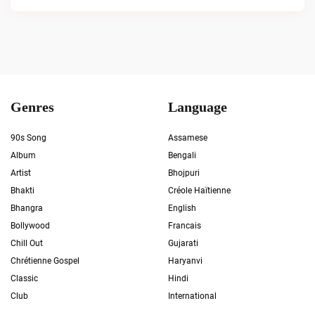
Genres
Language
90s Song
Assamese
Album
Bengali
Artist
Bhojpuri
Bhakti
Créole Haïtienne
Bhangra
English
Bollywood
Francais
Chill Out
Gujarati
Chrétienne Gospel
Haryanvi
Classic
Hindi
Club
International