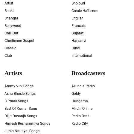
Artist
Bhojpuri
Bhakti
Créole Haïtienne
Bhangra
English
Bollywood
Francais
Chill Out
Gujarati
Chrétienne Gospel
Haryanvi
Classic
Hindi
Club
International
Artists
Broadcasters
Ammy Virk Songs
All India Radio
Asha Bhosle Songs
Goldy
B Praak Songs
Hungama
Best Of Kumar Sanu
Mirchi Online
Diljit Dosanjh Songs
Radio Beat
Himesh Reshammiya Songs
Radio City
Jubin Nautiyal Songs