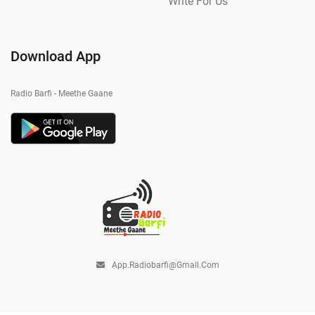
Write For Us
Download App
Radio Barfi - Meethe Gaane
App.radiobarfi@gmail.com