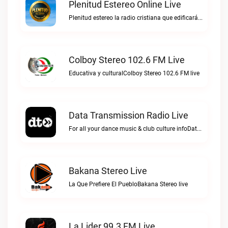
Plenitud Estereo Online Live
Plenitud estereo la radio cristiana que edificará tu vida.Plenitud Estereo Online live
Colboy Stereo 102.6 FM Live
Educativa y culturalColboy Stereo 102.6 FM live
Data Transmission Radio Live
For all your dance music & club culture infoData Transmission Radio live
Bakana Stereo Live
La Que Prefiere El PuebloBakana Stereo live
La Lider 99.3 FM Live