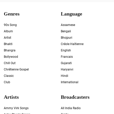
Genres
Language
90s Song
Assamese
Album
Bengali
Artist
Bhojpuri
Bhakti
Créole Haïtienne
Bhangra
English
Bollywood
Francais
Chill Out
Gujarati
Chrétienne Gospel
Haryanvi
Classic
Hindi
Club
International
Artists
Broadcasters
Ammy Virk Songs
All India Radio