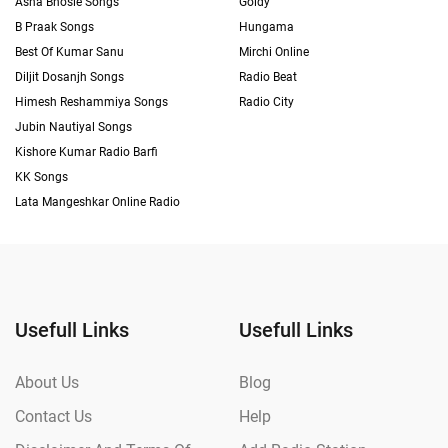
Asha Bhosle Songs
Goldy
B Praak Songs
Hungama
Best Of Kumar Sanu
Mirchi Online
Diljit Dosanjh Songs
Radio Beat
Himesh Reshammiya Songs
Radio City
Jubin Nautiyal Songs
Kishore Kumar Radio Barfi
KK Songs
Lata Mangeshkar Online Radio
Usefull Links
Usefull Links
About Us
Blog
Contact Us
Help