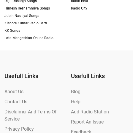
Diljit Dosanjh Songs
Radio Beat
Himesh Reshammiya Songs
Radio City
Jubin Nautiyal Songs
Kishore Kumar Radio Barfi
KK Songs
Lata Mangeshkar Online Radio
Usefull Links
Usefull Links
About Us
Blog
Contact Us
Help
Disclaimer And Terms Of
Add Radio Station
Service
Report An Issue
Privacy Policy
Feedback