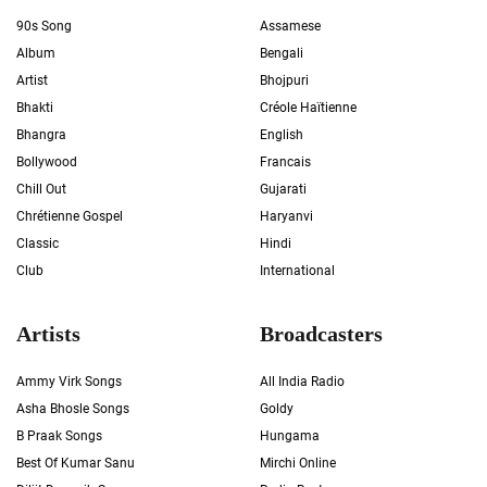
90s Song
Assamese
Album
Bengali
Artist
Bhojpuri
Bhakti
Créole Haïtienne
Bhangra
English
Bollywood
Francais
Chill Out
Gujarati
Chrétienne Gospel
Haryanvi
Classic
Hindi
Club
International
Artists
Broadcasters
Ammy Virk Songs
All India Radio
Asha Bhosle Songs
Goldy
B Praak Songs
Hungama
Best Of Kumar Sanu
Mirchi Online